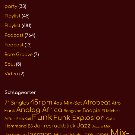
party
(33)
Playlist
(45)
Playlist
(681)
Podcast
(764)
Podcast
(13)
Rare Groove
(7)
Soul
(5)
Video
(2)
Schlagwörter
45rpm
Afrobeat
7" Singles
45s Mix-Set
Afro
Analog Africa
Boogie
Funk
Boogaloo
El Michels
Funk
Funk Explosion
Affair
Guts
Fela Kuti
Jazz
Jahresrückblick
Hammond B3
Jazz & Milk
Mix-
Jazzman
Jose James
Jazzanova
Jeb Loy Nichols