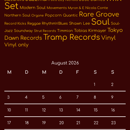
Set
Modern Soul
Movements
Nicola Conte
Myron & E
Rare Groove
Northern Soul
Popcorn
Quantic
Orgone
Soul
Reggae
Rhythm'n'Blues
Shawn Lee
Soul-
Record Kicks
Tokyo
Tobias Kirmayer
Jazz
Soundway
Timmion
Strut Records
Tramp Records
Vinyl
Dawn Records
Vinyl only
August 2026
M
D
M
D
F
S
S
1
2
3
4
5
6
7
8
9
10
11
12
13
14
15
16
17
18
19
20
21
22
23