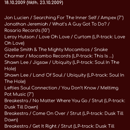
18.10.2009 (Wdh. 23.10.2009)
Jon Lucien / Searching For The Inner Self / Ampex (7″)
Jonathan Jeremiah / What’s A Guy Got To Do? /
Rosario Records (10″)
Leroy Hutson / Love Oh Love / Curtom (LP-track: Love
Oh Love)
Gizelle Smith & The Mighty Mocambos / Snake
Charmer / Mocambo Records (LP-track: This Is …)
Shawn Lee / Jigsaw / Ubiquity (LP-track: Soul In The
Hole)
Shawn Lee / Land Of Soul / Ubiquity (LP-track: Soul In
The Hole)
Lefties Soul Connection / You Don’t Know / Meltimg
Pot Music (7″)
Breakestra / No Matter Where You Go / Strut (LP-track:
Dusk Till Dawn)
Breakestra / Come On Over / Strut (LP-track: Dusk Till
Dawn)
Breakestra / Get It Right / Strut (LP-track: Dusk Till