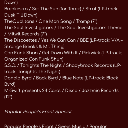
Dawn)
Breakestra / Set The Sun (for Tarek) / Strut (LP-track:
Dusk Till Dawn)
TheQualitons / One Man Song / Tramp (7″)
The Soul Investigators / The Soul Investigators Theme
/ Mitwit Records (7″)
The Discoettes / Yes We Can Can / BBE (LP-track: V/A –
Strange Breaks & Mr. Thing)
Con Funk Shun / Get Down With It / Pickwick (LP-track:
Organized Con Funk Shun)
S.S.O. / Tonights The Night / Shadybrook Records (LP-
track: Tonights The Night)
Donald Byrd / Back Byrd / Blue Note (LP-track: Black
Byrd)
M-Swift presents 24 Carat / Disco / Jazzmin Records
(12″)
Popular People’s Front Special
Popular People’s Front / Sweet Music / Popular