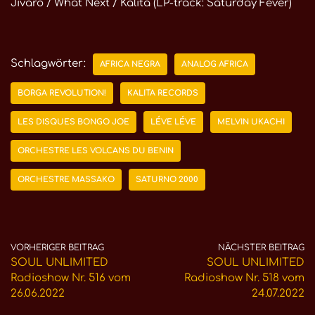
Jivaro / What Next / Kalita (LP-track: Saturday Fever)
Schlagwörter:
AFRICA NEGRA
ANALOG AFRICA
BORGA REVOLUTION!
KALITA RECORDS
LES DISQUES BONGO JOE
LÉVE LÉVE
MELVIN UKACHI
ORCHESTRE LES VOLCANS DU BENIN
ORCHESTRE MASSAKO
SATURNO 2000
VORHERIGER BEITRAG
NÄCHSTER BEITRAG
SOUL UNLIMITED
SOUL UNLIMITED
Radioshow Nr. 516 vom
Radioshow Nr. 518 vom
26.06.2022
24.07.2022