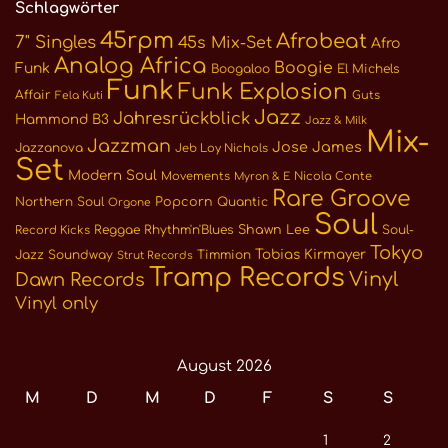
Schlagwörter
45rpm
Afrobeat
7" Singles
45s Mix-Set
Afro
Analog Africa
Boogie
Funk
Boogaloo
El Michels
Funk
Funk Explosion
Affair
Guts
Fela Kuti
Jazz
Jahresrückblick
Hammond B3
Jazz & Milk
Mix-
Jazzman
Jose James
Jazzanova
Jeb Loy Nichols
Set
Modern Soul
Movements
Nicola Conte
Myron & E
Rare Groove
Northern Soul
Popcorn
Quantic
Orgone
Soul
Reggae
Rhythm'n'Blues
Shawn Lee
Soul-
Record Kicks
Tokyo
Tobias Kirmayer
Jazz
Soundway
Timmion
Strut Records
Tramp Records
Vinyl
Dawn Records
Vinyl only
August 2026
M
D
M
D
F
S
S
1
2