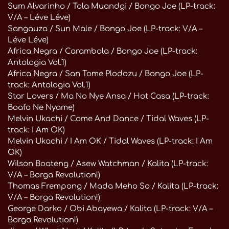
Sum Alvarinho / Tola Muandgi / Bongo Joe (LP-track:
V/A – Léve Léve)
Sangauza / Sun Male / Bongo Joe (LP-track: V/A –
Léve Léve)
Africa Negra / Carambola / Bongo Joe (LP-track:
Antologia Vol.1)
Africa Negra / San Tome Plodozu / Bongo Joe (LP-
track: Antologia Vol.1)
Star Lovers / Ma No Nye Ansa / Hot Casa (LP-track:
Boafo Ne Nyame)
Melvin Ukachi / Come And Dance / Tidal Waves (LP-
track: I Am OK)
Melvin Ukachi / I Am OK / Tidal Waves (LP-track: I Am
OK)
Wilson Boateng / Asew Watchman / Kalita (LP-track:
V/A – Borga Revolution!)
Thomas Frempong / Mada Meho So / Kalita (LP-track:
V/A – Borga Revolution!)
George Darko / Obi Abayewa / Kalita (LP-track: V/A –
Borga Revolution!)