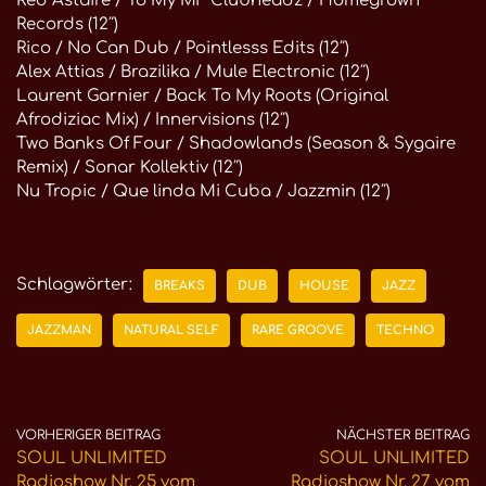
Red Astaire / To My MF Clubheadz / Homegrown
Records (12″)
Rico / No Can Dub / Pointlesss Edits (12″)
Alex Attias / Brazilika / Mule Electronic (12″)
Laurent Garnier / Back To My Roots (Original
Afrodiziac Mix) / Innervisions (12″)
Two Banks Of Four / Shadowlands (Season & Sygaire
Remix) / Sonar Kollektiv (12″)
Nu Tropic / Que linda Mi Cuba / Jazzmin (12″)
Schlagwörter:
BREAKS
DUB
HOUSE
JAZZ
JAZZMAN
NATURAL SELF
RARE GROOVE
TECHNO
VORHERIGER BEITRAG
NÄCHSTER BEITRAG
SOUL UNLIMITED
SOUL UNLIMITED
Radioshow Nr. 25 vom
Radioshow Nr. 27 vom