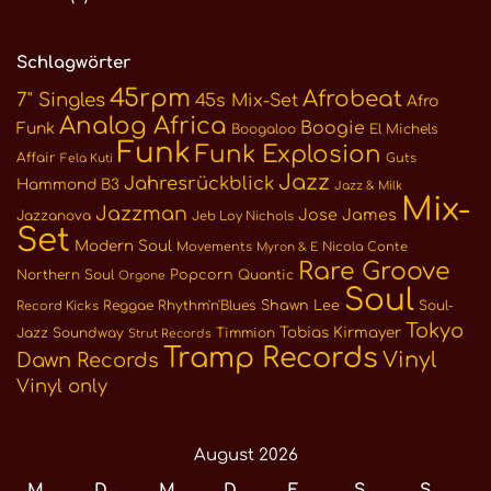
Schlagwörter
45rpm
Afrobeat
7" Singles
45s Mix-Set
Afro
Analog Africa
Boogie
Funk
Boogaloo
El Michels
Funk
Funk Explosion
Affair
Guts
Fela Kuti
Jazz
Jahresrückblick
Hammond B3
Jazz & Milk
Mix-
Jazzman
Jose James
Jazzanova
Jeb Loy Nichols
Set
Modern Soul
Movements
Nicola Conte
Myron & E
Rare Groove
Northern Soul
Popcorn
Quantic
Orgone
Soul
Reggae
Rhythm'n'Blues
Shawn Lee
Soul-
Record Kicks
Tokyo
Tobias Kirmayer
Jazz
Soundway
Timmion
Strut Records
Tramp Records
Vinyl
Dawn Records
Vinyl only
August 2026
M
D
M
D
F
S
S