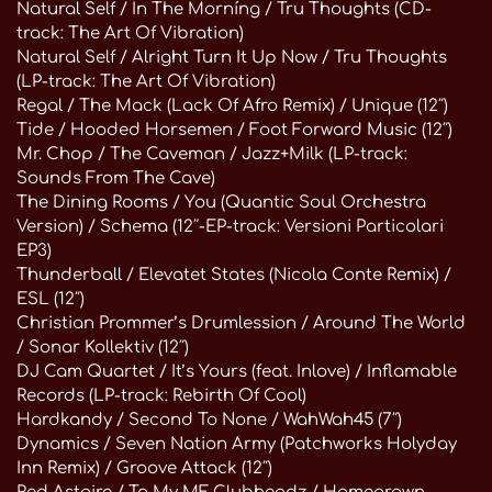
Natural Self / In The Morníng / Tru Thoughts (CD-
track: The Art Of Vibration)
Natural Self / Alright Turn It Up Now / Tru Thoughts
(LP-track: The Art Of Vibration)
Regal / The Mack (Lack Of Afro Remix) / Unique (12″)
Tide / Hooded Horsemen / Foot Forward Music (12″)
Mr. Chop / The Caveman / Jazz+Milk (LP-track:
Sounds From The Cave)
The Dining Rooms / You (Quantic Soul Orchestra
Version) / Schema (12″-EP-track: Versioni Particolari
EP3)
Thunderball / Elevatet States (Nicola Conte Remix) /
ESL (12″)
Christian Prommer’s Drumlession / Around The World
/ Sonar Kollektiv (12″)
DJ Cam Quartet / It’s Yours (feat. Inlove) / Inflamable
Records (LP-track: Rebirth Of Cool)
Hardkandy / Second To None / WahWah45 (7″)
Dynamics / Seven Nation Army (Patchworks Holyday
Inn Remix) / Groove Attack (12″)