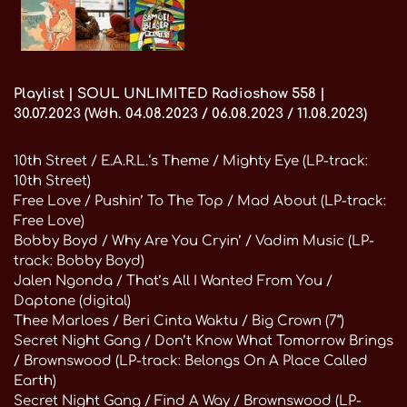
Playlist | SOUL UNLIMITED Radioshow 558 |
30.07.2023 (Wdh. 04.08.2023 / 06.08.2023 / 11.08.2023)
10th Street / E.A.R.L.‘s Theme / Mighty Eye (LP-track:
10th Street)
Free Love / Pushin’ To The Top / Mad About (LP-track:
Free Love)
Bobby Boyd / Why Are You Cryin’ / Vadim Music (LP-
track: Bobby Boyd)
Jalen Ngonda / That’s All I Wanted From You /
Daptone (digital)
Thee Marloes / Beri Cinta Waktu / Big Crown (7“)
Secret Night Gang / Don’t Know What Tomorrow Brings
/ Brownswood (LP-track: Belongs On A Place Called
Earth)
Secret Night Gang / Find A Way / Brownswood (LP-