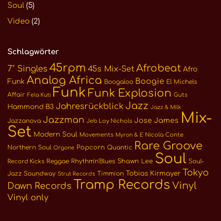
Soul
(5)
Video
(2)
Schlagwörter
45rpm
Afrobeat
7" Singles
45s Mix-Set
Afro
Analog Africa
Boogie
Funk
Boogaloo
El Michels
Funk
Funk Explosion
Affair
Guts
Fela Kuti
Jazz
Jahresrückblick
Hammond B3
Jazz & Milk
Mix-
Jazzman
Jose James
Jazzanova
Jeb Loy Nichols
Set
Modern Soul
Movements
Nicola Conte
Myron & E
Rare Groove
Northern Soul
Popcorn
Quantic
Orgone
Soul
Reggae
Rhythm'n'Blues
Shawn Lee
Soul-
Record Kicks
Tokyo
Tobias Kirmayer
Jazz
Soundway
Timmion
Strut Records
Tramp Records
Vinyl
Dawn Records
Vinyl only