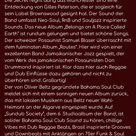
Die Secret Night Gang aus Manchester sind eine
Entdeckung von Gilles Peterson, die er sogleich für
sein Label Brownswood gesignt hat. Der Sound der
Band umfasst Neo-Soul, RnB und Souljazz inspirierte
Sounds. Das neue Album „Belongs on A Place Called
Earth“ ist rundum gelungen und bietet schöne Songs.
Der schweizer Posaunist Samuel Blaser überrascht mit
dem fulminaten Album „Routes“. Hier wird von einer
exzellenten Band Jamaikanischer Jazz gespielt, der
vom Werk des jamaikanischen Posaunisten Don
Drummond inspiriert ist. Klar dass hier auch Reggae
und Dub Einflüsse dazu gehören und nicht zu
überhören sind. Großartig!
Der von Oliver Beltz gegründete Bahama Soul Club
meldet sich mit einem sonnigen neuen Album zurück,
das mit lokalen Musikern aus Beltz neuer Wahl-
Heimant an der Algarve eingespielt wurde. Auf
„Sundub Society“, dem 6. Studioalbum der Band, ist
solider Bahama Soul Club Sound zu hören, chillige
Vibes mit Dub Reggae Beats, Brasil inspirierte Grooves
und Downbeats mit Anklängen an 70er Funk & Soul