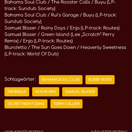
Bahama Soul Club / The Rooster Calls / Buyu (LP-
track: Sundub Society)
Bahama Soul Club / Rui’s Garage / Buyu (LP-track:
Sundub Society)
Samuel Blaser / Rainy Days / Enja (LP-track: Routes)
Samuel Blaser / Green Island (Lee „Scratch“ Perry
Remix) / Enja (LP-track: Routes)
Blundetto / The Sun Goes Down / Heavenly Sweetness
(LP-track: World Of Dub)
Schlagwörter:
BAHAMA SOUL CLUB
BOBBY BOYD
EROBIQUE
KENI BURKE
SAMUEL BLASER
SECRET NIGHT GANG
TERRY CALLIER