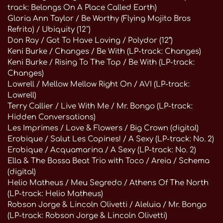
track: Belongs On A Place Called Earth)
Gloria Ann Taylor / Be Worthy (Flying Mojito Bros
Refrito) / Ubiquity (12″)
Don Ray / Got To Have Loving / Polydor (12“)
Keni Burke / Changes / Be With (LP-track: Changes)
Keni Burke / Rising To The Top / Be With (LP-track:
Changes)
Lowrell / Mellow Mellow Right On / AVI (LP-track:
Lowrell)
Terry Callier / Live With Me / Mr. Bongo (LP-track:
Hidden Conversations)
Les Imprimes / Love & Flowers / Big Crown (digital)
Erobique / Salut Les Copines! / A Sexy (LP-track: No. 2)
Erobique / Acquamarina / A Sexy (LP-track: No. 2)
Ella & The Bossa Beat Trio with Toco / Areia / Schema
(digital)
Helio Matheus / Meu Segredo / Athens Of The North
(LP-track: Helio Matheus)
Robson Jorge & Lincoln Olivetti / Aleluia / Mr. Bongo
(LP-track: Robson Jorge & Lincoln Olivetti)