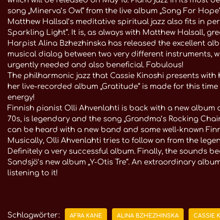
which will be released on May 10. Piano jazz in its most be
song „Minerva’s Owl“ from the live album „Song For Hope
Matthew Hallsal’s meditative spiritual jazz also fits in perf
Sparkling Light“. It is, as always with Matthew Halsall,
Harpist Alina Bzhezhinska has released the excellent albu
musical dialog between two very different instruments, w
urgently needed and also beneficial. Fabulous!
The philharmonic jazz that Cassie Kinoshi presents wi
her live-recorded album „Gratitude“ is made for this time
energy!
Finnish pianist Olli Ahvenlahti is back with a new album 
70s, is legendary and the song „Grandma’s Rocking Chair“ 
can be heard with a new band and some well-known Finni
Musically, Olli Ahvenlahti tries to follow on from the le
Definitely a very successful album. Finally, the sounds b
Sandsjö’s new album „Y-Otis Tre“. An extraordinary album 
listening to it!
Schlagwörter:
AFRA KANE
ALINA BZHEZHINSKA
CASSIE 