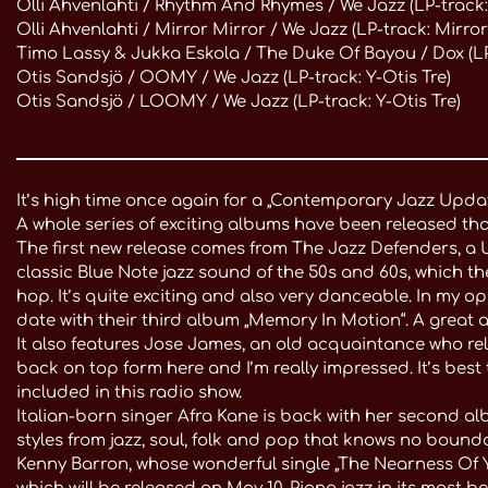
Olli Ahvenlahti / Rhythm And Rhymes / We Jazz (LP-track:
Olli Ahvenlahti / Mirror Mirror / We Jazz (LP-track: Mirror
Timo Lassy & Jukka Eskola / The Duke Of Bayou / Dox (LP
Otis Sandsjö / OOMY / We Jazz (LP-track: Y-Otis Tre)
Otis Sandsjö / LOOMY / We Jazz (LP-track: Y-Otis Tre)
It’s high time once again for a „Contemporary Jazz Updat
A whole series of exciting albums have been released tha
The first new release comes from The Jazz Defenders, a U
classic Blue Note jazz sound of the 50s and 60s, which th
hop. It’s quite exciting and also very danceable. In my o
date with their third album „Memory In Motion“. A great a
It also features Jose James, an old acquaintance who rel
back on top form here and I’m really impressed. It’s best 
included in this radio show.
Italian-born singer Afra Kane is back with her second alb
styles from jazz, soul, folk and pop that knows no bounda
Kenny Barron, whose wonderful single „The Nearness Of Yo