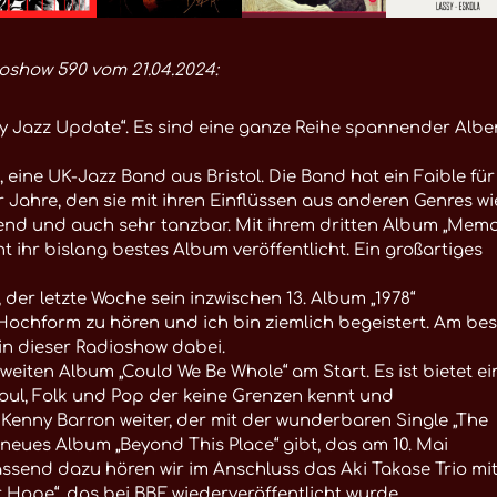
oshow 590 vom 21.04.2024:
ry Jazz Update“. Es sind eine ganze Reihe spannender Albe
eine UK-Jazz Band aus Bristol. Die Band hat ein Faible für
Jahre, den sie mit ihren Einflüssen aus anderen Genres wi
nend und auch sehr tanzbar. Mit ihrem dritten Album „Mem
 ihr bislang bestes Album veröffentlicht. Ein großartiges
 der letzte Woche sein inzwischen 13. Album „1978“
n Hochform zu hören und ich bin ziemlich begeistert. Am be
in dieser Radioshow dabei.
zweiten Album „Could We Be Whole“ am Start. Es ist bietet e
Soul, Folk und Pop der keine Grenzen kennt und
 Kenny Barron weiter, der mit der wunderbaren Single „The
eues Album „Beyond This Place“ gibt, das am 10. Mai
assend dazu hören wir im Anschluss das Aki Takase Trio mi
Hope“, das bei BBE wiederveröffentlicht wurde.