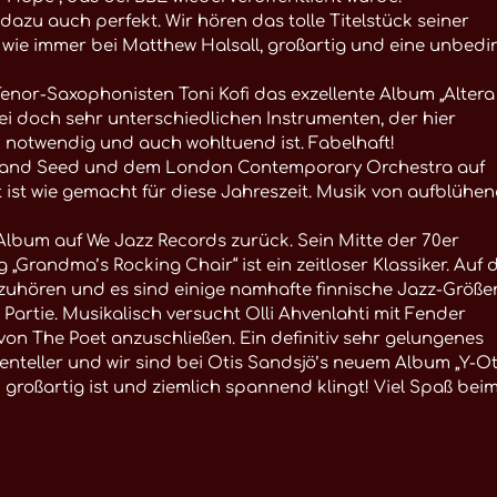
dazu auch perfekt. Wir hören das tolle Titelstück seiner
ich wie immer bei Matthew Halsall, großartig und eine unbedi
enor-Saxophonisten Toni Kofi das exzellente Album „Altera
zwei doch sehr unterschiedlichen Instrumenten, der hier
nd notwendig und auch wohltuend ist. Fabelhaft!
r Band Seed und dem London Contemporary Orchestra auf
 ist wie gemacht für diese Jahreszeit. Musik von aufblühe
n Album auf We Jazz Records zurück. Sein Mitte der 70er
„Grandma’s Rocking Chair“ ist ein zeitloser Klassiker. Auf
 zuhören und es sind einige namhafte finnische Jazz-Größe
Partie. Musikalisch versucht Olli Ahvenlahti mit Fender
n The Poet anzuschließen. Ein definitiv sehr gelungenes
teller und wir sind bei Otis Sandsjö’s neuem Album „Y-Ot
 großartig ist und ziemlich spannend klingt! Viel Spaß bei