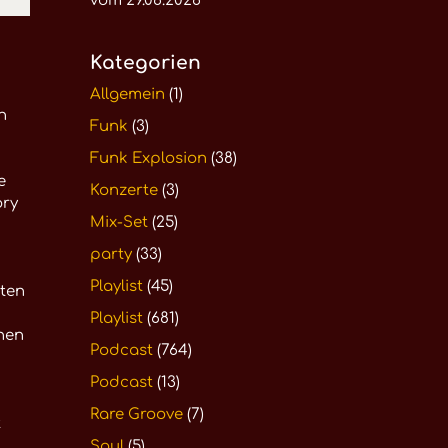
vom 29.06.2026
Kategorien
Allgemein
(1)
n
Funk
(3)
Funk Explosion
(38)
e
Konzerte
(3)
ory
Mix-Set
(25)
party
(33)
Playlist
(45)
sten
Playlist
(681)
inen
Podcast
(764)
Podcast
(13)
Rare Groove
(7)
t
Soul
(5)