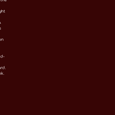
 the
ght
A
s
on
id-
rd.
nk.