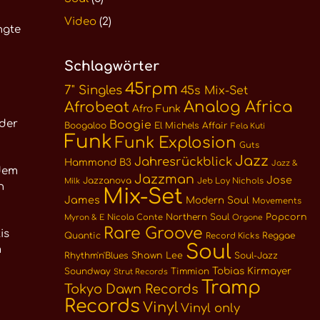
Video
(2)
ngte
Schlagwörter
45rpm
7" Singles
45s Mix-Set
Analog Africa
Afrobeat
Afro Funk
nder
Boogie
Boogaloo
El Michels Affair
Fela Kuti
Funk
Funk Explosion
Guts
Jazz
Jahresrückblick
Hammond B3
Jazz &
 dem
Jazzman
Jose
Jazzanova
Jeb Loy Nichols
Milk
n
Mix-Set
James
Modern Soul
Movements
Northern Soul
Popcorn
Nicola Conte
Myron & E
Orgone
Rare Groove
is
Quantic
Reggae
Record Kicks
Soul
m
Rhythm'n'Blues
Shawn Lee
Soul-Jazz
Tobias Kirmayer
Soundway
Timmion
Strut Records
Tramp
Tokyo Dawn Records
Records
Vinyl
Vinyl only