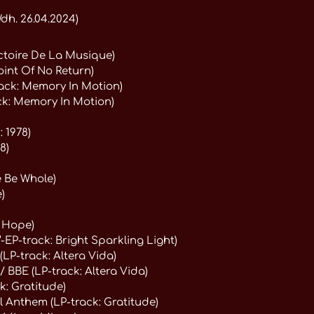
dh. 26.04.2024)
ctoire De La Musique)
oint Of No Return)
rack: Memory In Motion)
ck: Memory In Motion)
 1978)
8)
e Be Whole)
)
r Hope)
-EP-track: Bright Sparkling Light)
(LP-track: Altera Vida)
/ BBE (LP-track: Altera Vida)
k: Gratitude)
l Anthem (LP-track: Gratitude)