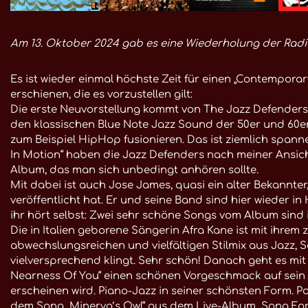
Am 13. Oktober 2024 gab es eine Wiederholung der Radi
Es ist wieder einmal höchste Zeit für einen „Contempora
erschienen, die es vorzustellen gilt:
Die erste Neuvorstellung kommt von The Jazz Defenders, 
den klassischen Blue Note Jazz Sound der 50er und 60er 
zum Beispiel HipHop fusionieren. Das ist ziemlich span
In Motion“ haben die Jazz Defenders nach meiner Ansicht
Album, das man sich unbedingt anhören sollte.
Mit dabei ist auch Jose James, quasi ein alter Bekannter,
veröffentlicht hat. Er und seine Band sind hier wieder i
ihr hört selbst: Zwei sehr schöne Songs vom Album sind 
Die in Italien geborene Sängerin Afra Kane ist mit ihrem 
abwechslungsreichen und vielfältigen Stilmix aus Jazz, 
vielversprechend klingt. Sehr schön! Danach geht es mit
Nearness Of You“ einen schönen Vorgeschmack auf sein n
erscheinen wird. Piano-Jazz in seiner schönsten Form. P
dem Song „Minerva’s Owl“ aus dem Live-Album „Song For 