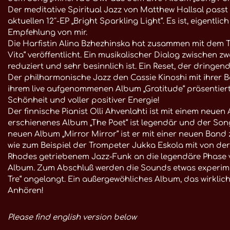
Der meditative Spiritual Jazz von Matthew Hallsal passt 
aktuellen 12″-EP „Bright Sparkling Light“. Es ist, eigentl
Empfehlung von mir.
Die Harfistin Alina Bzhezhinska hat zusammen mit dem T
Vita“ veröffentlicht. Ein musikalischer Dialog zwischen 
reduziert und sehr besinnlich ist. Ein Reset, der dringe
Der philharmonische Jazz den Cassie Kinoshi mit ihre
ihrem live aufgenommenen Album „Gratitude“ präsentiert
Schönheit und voller positiver Energie!
Der finnische Pianist Olli Ahvenlahti ist mit einem neue
erschienenes Album „The Poet“ ist legendär und der Song 
neuen Album „Mirror Mirror“ ist er mit einer neuen Band
wie zum Beispiel der Trompeter Jukka Eskola mit von der 
Rhodes getriebenem Jazz-Funk an die legendäre Phase vo
Album. Zum Abschluß werden die Sounds etwas experimen
Tre“ angelangt. Ein außergewöhliches Album, das wirklich
Anhören!
Please find english version below