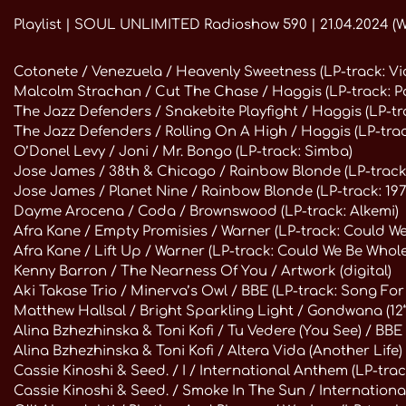
Playlist | SOUL UNLIMITED Radioshow 590 | 21.04.2024 (W
Cotonete / Venezuela / Heavenly Sweetness (LP-track: Vi
Malcolm Strachan / Cut The Chase / Haggis (LP-track: P
The Jazz Defenders / Snakebite Playfight / Haggis (LP-t
The Jazz Defenders / Rolling On A High / Haggis (LP-tra
O’Donel Levy / Joni / Mr. Bongo (LP-track: Simba)
Jose James / 38th & Chicago / Rainbow Blonde (LP-track:
Jose James / Planet Nine / Rainbow Blonde (LP-track: 197
Dayme Arocena / Coda / Brownswood (LP-track: Alkemi)
Afra Kane / Empty Promisies / Warner (LP-track: Could W
Afra Kane / Lift Up / Warner (LP-track: Could We Be Whole
Kenny Barron / The Nearness Of You / Artwork (digital)
Aki Takase Trio / Minerva’s Owl / BBE (LP-track: Song Fo
Matthew Hallsal / Bright Sparkling Light / Gondwana (12“
Alina Bzhezhinska & Toni Kofi / Tu Vedere (You See) / BBE 
Alina Bzhezhinska & Toni Kofi / Altera Vida (Another Life) 
Cassie Kinoshi & Seed. / I / International Anthem (LP-trac
Cassie Kinoshi & Seed. / Smoke In The Sun / Internationa