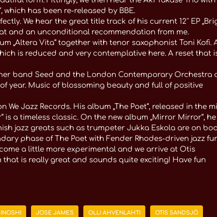
autiful form. Fittingly, we then hear the Aki Takase Trio with
“, which has been re-released by BBE.
ectly. We hear the great title track of his current 12″ EP „Bri
 great and an unconditional recommendation from me.
m „Altera Vita“ together with tenor saxophonist Toni Kofi. 
hich is reduced and very contemplative here. A reset that i
th her band Seed and the London Contemporary Orchestra 
 of year. Music of blossoming beauty and full of positive
on We Jazz Records. His album „The Poet“, released in the m
is a timeless classic. On the new album „Mirror Mirror“, he
sh jazz greats such as trumpeter Jukka Eskola are on boa
gendary phase of The Poet with Fender Rhodes-driven jazz fu
ecome a little more experimental and we arrive at Otis
that is really great and sounds quite exciting! Have fun
KINOSHI
JOSE JAMES
OLLI AHVENLAHTI
OTIS SANDSJÖ