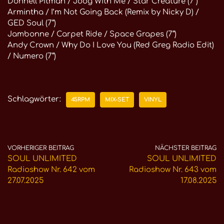
Donnell Pitman / Joog With Me / Star Creature (7“)
Armintha / I’m Not Going Back (Remix by Nicky D) /
GED Soul (7“)
Jambonne / Carpet Ride / Space Grapes (7“)
Andy Crown / Why Do I Love You (Red Greg Radio Edit)
/ Numero (7“)
Schlagwörter:
45RPM
MIX-SET
VINYL
VORHERIGER BEITRAG
NÄCHSTER BEITRAG
SOUL UNLIMITED
SOUL UNLIMITED
Radioshow Nr. 642 vom
Radioshow Nr. 643 vom
27.07.2025
17.08.2025