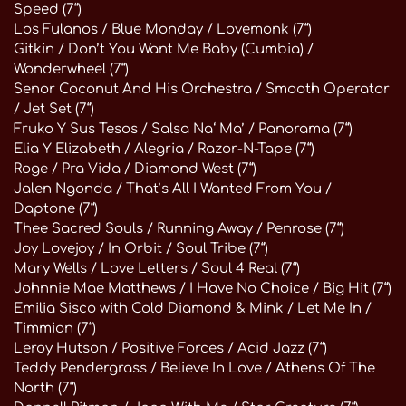
Speed (7“)
Los Fulanos / Blue Monday / Lovemonk (7“)
Gitkin / Don’t You Want Me Baby (Cumbia) /
Wonderwheel (7“)
Senor Coconut And His Orchestra / Smooth Operator
/ Jet Set (7“)
Fruko Y Sus Tesos / Salsa Na‘ Ma’ / Panorama (7“)
Elia Y Elizabeth / Alegria / Razor-N-Tape (7“)
Roge / Pra Vida / Diamond West (7“)
Jalen Ngonda / That’s All I Wanted From You /
Daptone (7“)
Thee Sacred Souls / Running Away / Penrose (7“)
Joy Lovejoy / In Orbit / Soul Tribe (7“)
Mary Wells / Love Letters / Soul 4 Real (7“)
Johnnie Mae Matthews / I Have No Choice / Big Hit (7“)
Emilia Sisco with Cold Diamond & Mink / Let Me In /
Timmion (7“)
Leroy Hutson / Positive Forces / Acid Jazz (7“)
Teddy Pendergrass / Believe In Love / Athens Of The
North (7“)