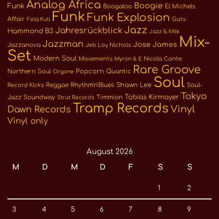
Analog Africa
Boogie
Funk
Boogaloo
El Michels
Funk
Funk Explosion
Affair
Guts
Fela Kuti
Jazz
Jahresrückblick
Hammond B3
Jazz & Milk
Mix-
Jazzman
Jose James
Jazzanova
Jeb Loy Nichols
Set
Modern Soul
Movements
Nicola Conte
Myron & E
Rare Groove
Northern Soul
Popcorn
Quantic
Orgone
Soul
Reggae
Rhythm'n'Blues
Shawn Lee
Soul-
Record Kicks
Tokyo
Tobias Kirmayer
Jazz
Soundway
Timmion
Strut Records
Tramp Records
Vinyl
Dawn Records
Vinyl only
August 2026
M
D
M
D
F
S
S
1
2
3
4
5
6
7
8
9