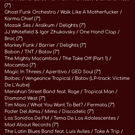
(7“)
Ghost Funk Orchestra / Walk Like A Motherfucker /
Karma Chief (7“)
Mozaik Ses / Aralkum / Delights (7“)
JJ Whitefield & Igor Zhukovsky / One Hand Clap /
Broc (7“)
Markey Funk / Barrier / Delights (7“)
Babon / TNT / Batov (7“)
The Mighty Mocambos / The Take Off (Part 1) /
Mocambo (7“)
Magic In Threes / Aperitivo / GED Soul (7“)
Bolbec / Vengeance Tropical / Batov (LP-track: Victime
De L’Aube)
Menahan Street Band feat. Roge / Tropical Man /
Diamond West (7“)
Tim Maia / What You Want To Bet? / Fermata (7“)
Poder Del Alma / Mimo / Discodelic (7“)
Los Sonidos De FM / Tema De Los Adolescentes /
Mad About Records (7“)
The Latin Blues Band feat. Luis Aviles / Take A Trip /