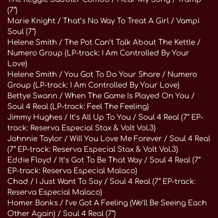
(7“)
Marie Knight / That’s No Way To Treat A Girl / Vampi
Soul (7“)
Helene Smith / The Pot Can’t Talk About The Kettle /
Numero Group (LP-track: I Am Controlled By Your
Love)
Helene Smith / You Got To Do Your Share / Numero
Group (LP-track: I Am Controlled By Your Love)
Bettye Swann / When The Game Is Played On You /
Soul 4 Real (LP-track: Feel The Feeling)
Jimmy Hughes / It’s All Up To You / Soul 4 Real (7“ EP-
track: Reserva Especial Stax & Volt Vol.3)
Johnnie Taylor / Will You Love Me Forever / Soul 4 Real
(7“ EP-track: Reserva Especial Stax & Volt Vol.3)
Eddie Floyd / It’s Got To Be That Way / Soul 4 Real (7“
EP-track: Reserva Especial Malaco)
Chad / I Just Want To Say / Soul 4 Real (7“ EP-track:
Reserva Especial Malaco)
Homer Banks / I’ve Got A Feeling (We’ll Be Seeing Each
Other Again) / Soul 4 Real (7“)