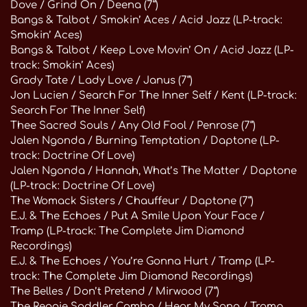
Dove / Grind On / Deena (7“)
Bangs & Talbot / Smokin’ Aces / Acid Jazz (LP-track:
Smokin’ Aces)
Bangs & Talbot / Keep Love Movin’ On / Acid Jazz (LP-
track: Smokin’ Aces)
Grady Tate / Lady Love / Janus (7“)
Jon Lucien / Search For The Inner Self / Kent (LP-track:
Search For The Inner Self)
Thee Sacred Souls / Any Old Fool / Penrose (7“)
Jalen Ngonda / Burning Temptation / Daptone (LP-
track: Doctrine Of Love)
Jalen Ngonda / Hannah, What’s The Matter / Daptone
(LP-track: Doctrine Of Love)
The Womack Sisters / Chauffeur / Daptone (7“)
E.J. & The Echoes / Put A Smile Upon Your Face /
Tramp (LP-track: The Complete Jim Diamond
Recordings)
E.J. & The Echoes / You’re Gonna Hurt / Tramp (LP-
track: The Complete Jim Diamond Recordings)
The Belles / Don’t Pretend / Mirwood (7“)
The Reggie Saddler Combo / Hear My Song / Tramp