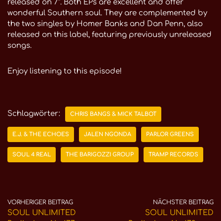
released on 7”. Both EPs are excellent and offer
wonderful Southern soul. They are complemented by
the two singles by Homer Banks and Dan Penn, also
released on this label, featuring previously unreleased
songs.
Enjoy listening to this episode!
Schlagwörter:
CHRIS BANGS & MICK TALBOT
E.J. & THE ECHOES
JALEN NGONDA
PARLOR GREENS
SOUL 4 REAL
THE BARIGOZZI GROUP
TRAMP RECORDS
VORHERIGER BEITRAG
NÄCHSTER BEITRAG
SOUL UNLIMITED
SOUL UNLIMITED