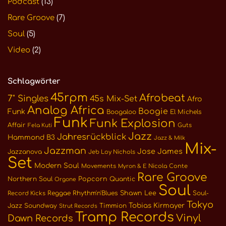
Podcast
(13)
Rare Groove
(7)
Soul
(5)
Video
(2)
Schlagwörter
45rpm
Afrobeat
7" Singles
45s Mix-Set
Afro
Analog Africa
Boogie
Funk
Boogaloo
El Michels
Funk
Funk Explosion
Affair
Guts
Fela Kuti
Jazz
Jahresrückblick
Hammond B3
Jazz & Milk
Mix-
Jazzman
Jose James
Jazzanova
Jeb Loy Nichols
Set
Modern Soul
Movements
Nicola Conte
Myron & E
Rare Groove
Northern Soul
Popcorn
Quantic
Orgone
Soul
Reggae
Rhythm'n'Blues
Shawn Lee
Soul-
Record Kicks
Tokyo
Tobias Kirmayer
Jazz
Soundway
Timmion
Strut Records
Tramp Records
Vinyl
Dawn Records