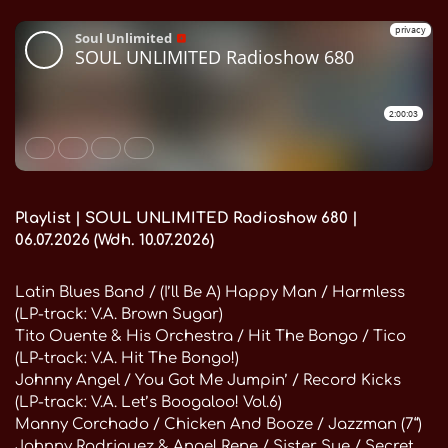
Playlist | SOUL UNLIMITED Radioshow 680 |
06.07.2026 (Wdh. 10.07.2026)
Latin Blues Band / (I’ll Be A) Happy Man / Harmless
(LP-track: V.A. Brown Sugar)
Tito Ouente & His Orchestra / Hit The Bongo / Tico
(LP-track: V.A. Hit The Bongo!)
Johnny Angel / You Got Me Jumpin’ / Record Kicks
(LP-track: V.A. Let’s Boogaloo! Vol.6)
Manny Corchado / Chicken And Booze / Jazzman (7“)
Johnny Rodriguez & Angel Rene / Sister Sue / Secret