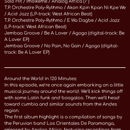
Solo Hit / Imoikeme / Analog Africa (7“)
T.P. Orchestre Poly-Rythmo / Akon Kpin Kpan Ni Kpe We
/ Acid Jazz (LP-track: West African Beat)
T.P. Orchestre Poly-Rythmo / E Wa Dagbe / Acid Jazz
(LP-track: West African Beat)
Jembaa Groove / Be A Lover / Agogo (digital-track: Be
A Lover EP)
Jembaa Groove / No Pain, No Gain / Agogo (digital-
track: Be A Lover EP)
Around the World in 120 Minutes:
In this episode, we’re once again embarking on a little
musical journey around the world. We’ll kick things off
with some Latin funk and boogaloo. Then we’ll head
toward cumbia and similar sounds from the Andes
region.
The first album highlight is a compilation of songs by
the Peruvian band Los Orientales De Paramonga,
released by Analog Africa, featuring recordings from