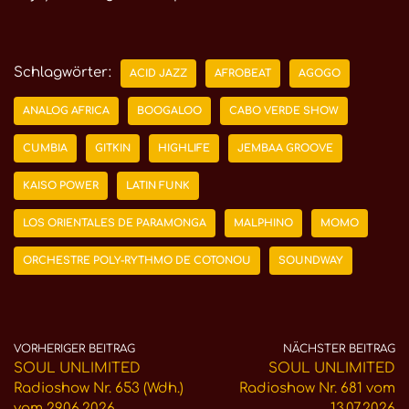
Schlagwörter:
ACID JAZZ
AFROBEAT
AGOGO
ANALOG AFRICA
BOOGALOO
CABO VERDE SHOW
CUMBIA
GITKIN
HIGHLIFE
JEMBAA GROOVE
KAISO POWER
LATIN FUNK
LOS ORIENTALES DE PARAMONGA
MALPHINO
MOMO
ORCHESTRE POLY-RYTHMO DE COTONOU
SOUNDWAY
VORHERIGER BEITRAG
NÄCHSTER BEITRAG
SOUL UNLIMITED
SOUL UNLIMITED
Radioshow Nr. 653 (Wdh.)
Radioshow Nr. 681 vom
vom 29.06.2026
13.07.2026