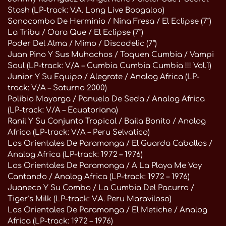
Stash (LP-track: V.A. Long Live Boogaloo)
Sonocombo De Herminio / Nina Fresa / El Eclipse (7“)
La Tribu / Oara Que / El Eclipse (7“)
Poder Del Alma / Mimo / Discodelic (7“)
Juan Pino Y Sus Muhachos / Toquen Cumbia / Vampi
Soul (LP-track: V/A – Cumbia Cumbia Cumbia !!! Vol.1)
Junior Y Su Equipo / Alegrate / Analog Africa (LP-
track: V/A – Saturno 2000)
Polibio Mayorga / Panuelo De Seda / Analog Africa
(LP-track: V/A – Ecuatoriana)
Ranil Y Su Conjunto Tropical / Baila Bonito / Analog
Africa (LP-track: V/A – Peru Selvatico)
Los Orientales De Paramonga / El Guarda Caballos /
Analog Africa (LP-track: 1972 – 1976)
Los Orientales De Paramonga / A La Playa Me Voy
Cantando / Analog Africa (LP-track: 1972 – 1976)
Juaneco Y Su Combo / La Cumbia Del Pacurro /
Tiger’s Milk (LP-track: V.A. Peru Maraviloso)
Los Orientales De Paramonga / El Metiche / Analog
Africa (LP-track: 1972 – 1976)