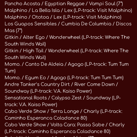
Pancho Acosta / Egyptian Reggae / Vampi Soul (7“)
Malphino / La Bella Isla / Lex (LP-track: Visit Malphino)
Malphino / Ototoa / Lex (LP-track: Visit Malphino)
Los Guapos Sensibles / Cumbia De Columbia / Discos
Mas (7“)
Gitkin / Alter Ego / Wonderwheel (LP-track: Where The
South Winds Wail)
Gitkin / High Tail / Wonderwheel (LP-track: Where The
South Winds Wail)
Momo. / Canto De Aldeia / Agogo (LP-track: Tum Tum
Tum)
Momo. / Egum Eo / Agogo (LP-track: Tum Tum Tum)
Andre Tanker’s Country Dirt / River Come Down /
Soundway (LP-track: V.A. Kaiso Power)
Sensational Roots / Calypso Zest / Soundway (LP-
track: V.A. Kaiso Power)
Cabo Verde Show / Terra Longe / Charly (LP-track:
Caminho Esperanca Coladance 80)
Cabo Verde Show / Volta Cara: Passa Sabe / Charly
(LP-track: Caminho Esperanca Coladance 80)