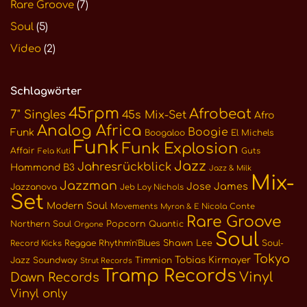
Rare Groove
(7)
Soul
(5)
Video
(2)
Schlagwörter
45rpm
Afrobeat
7" Singles
45s Mix-Set
Afro
Analog Africa
Boogie
Funk
Boogaloo
El Michels
Funk
Funk Explosion
Affair
Guts
Fela Kuti
Jazz
Jahresrückblick
Hammond B3
Jazz & Milk
Mix-
Jazzman
Jose James
Jazzanova
Jeb Loy Nichols
Set
Modern Soul
Movements
Nicola Conte
Myron & E
Rare Groove
Northern Soul
Popcorn
Quantic
Orgone
Soul
Reggae
Rhythm'n'Blues
Shawn Lee
Soul-
Record Kicks
Tokyo
Tobias Kirmayer
Jazz
Soundway
Timmion
Strut Records
Tramp Records
Vinyl
Dawn Records
Vinyl only