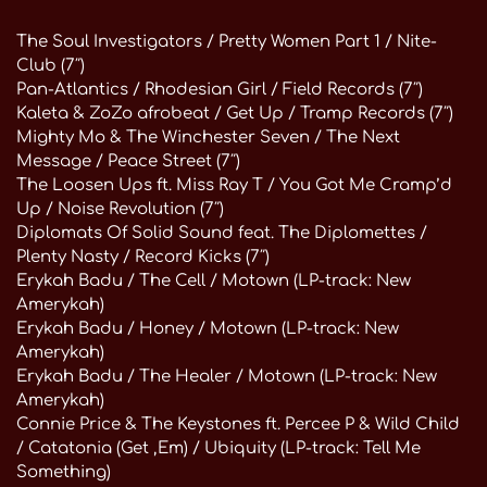
The Soul Investigators / Pretty Women Part 1 / Nite-
Club (7″)
Pan-Atlantics / Rhodesian Girl / Field Records (7″)
Kaleta & ZoZo afrobeat / Get Up / Tramp Records (7″)
Mighty Mo & The Winchester Seven / The Next
Message / Peace Street (7″)
The Loosen Ups ft. Miss Ray T / You Got Me Cramp’d
Up / Noise Revolution (7″)
Diplomats Of Solid Sound feat. The Diplomettes /
Plenty Nasty / Record Kicks (7″)
Erykah Badu / The Cell / Motown (LP-track: New
Amerykah)
Erykah Badu / Honey / Motown (LP-track: New
Amerykah)
Erykah Badu / The Healer / Motown (LP-track: New
Amerykah)
Connie Price & The Keystones ft. Percee P & Wild Child
/ Catatonia (Get ‚Em) / Ubiquity (LP-track: Tell Me
Something)