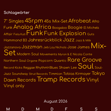
Schlagwörter
45rpm
Afrobeat
7" Singles
45s Mix-Set
Afro
Analog Africa
Boogie
Funk
Boogaloo
El Michels
Funk
Funk Explosion
Affair
Guts
Fela Kuti
Jazz
Jahresrückblick
Hammond B3
Jazz & Milk
Mix-
Jazzman
Jose James
Jazzanova
Jeb Loy Nichols
Set
Modern Soul
Movements
Nicola Conte
Myron & E
Rare Groove
Northern Soul
Popcorn
Quantic
Orgone
Soul
Reggae
Rhythm'n'Blues
Shawn Lee
Soul-
Record Kicks
Tokyo
Tobias Kirmayer
Jazz
Soundway
Timmion
Strut Records
Tramp Records
Vinyl
Dawn Records
Vinyl only
August 2026
M
D
M
D
F
S
S