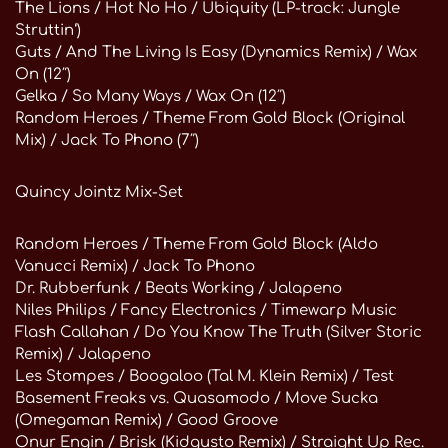
The Lions / Hot No Ho / Ubiquity (LP-track: Jungle
Struttin‘)
Guts / And The Living Is Easy (Dynamics Remix) / Wax
On (12″)
Gelka / So Many Ways / Wax On (12″)
Random Heroes / Theme From Gold Block (Original
Mix) / Jack To Phono (7″)
Quincy Jointz Mix-Set
Random Heroes / Theme From Gold Block (Aldo
Vanucci Remix) / Jack To Phono
Dr. Rubberfunk / Beats Working / Jalapeno
Niles Philips / Fancy Electronics / Timewarp Music
Flash Callahan / Do You Know The Truth (Silver Storic
Remix) / Jalapeno
Les Stompes / Boogaloo (Tal M. Klein Remix) / Test
Basement Freaks vs. Quasamodo / Move Sucka
(Omegaman Remix) / Good Groove
Onur Engin / Brisk (Kidgusto Remix) / Straight Up Rec.