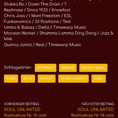
Stakka Bo / Down The Drain / ?
Rephrase / Since 1933 / Knowfool
Chris Joss / I Want Freedom / ESL
Funkanomics / 33 Positions / Test
Umbo & Balasz / Delta / Timewarp Music
Mocean Worker / Shamma Lamma Ding Dong / Jazz &
Milk
Quincy Jointz / Real / Timewarp Music
Schlagwörter:
AFROBEAT
BREAKS
ERYKAH BADU
FUNK
GUTS
MIX-SET
QUINCY JOINTZ
SOUL
VORHERIGER BEITRAG
NÄCHSTER BEITRAG
SOUL UNLIMITED
SOUL UNLIMITED
Radioshow Nr. 13 vom
Radioshow Nr. 14 vom