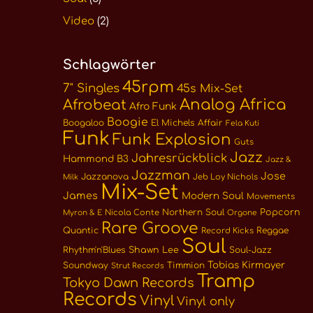
Video
(2)
Schlagwörter
45rpm
7" Singles
45s Mix-Set
Analog Africa
Afrobeat
Afro Funk
Boogie
Boogaloo
El Michels Affair
Fela Kuti
Funk
Funk Explosion
Guts
Jazz
Jahresrückblick
Hammond B3
Jazz &
Jazzman
Jose
Jazzanova
Jeb Loy Nichols
Milk
Mix-Set
James
Modern Soul
Movements
Northern Soul
Popcorn
Nicola Conte
Myron & E
Orgone
Rare Groove
Quantic
Reggae
Record Kicks
Soul
Rhythm'n'Blues
Shawn Lee
Soul-Jazz
Tobias Kirmayer
Soundway
Timmion
Strut Records
Tramp
Tokyo Dawn Records
Records
Vinyl
Vinyl only