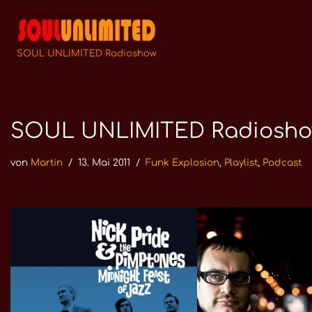
Zum
Inhalt
SOUL UNLIMITED Radioshow
springen
SOUL UNLIMITED Radioshow N
von
Martin
13. Mai 2011
Funk Explosion
,
Playlist
,
Podcast