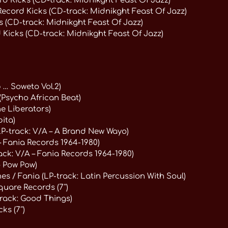
rd Kicks (CD-track: Midnikght Feast Of Jazz)
Record Kicks (CD-track: Midnikght Feast Of Jazz)
 (CD-track: Midnikght Feast Of Jazz)
 Kicks (CD-track: Midnikght Feast Of Jazz)
 … Soweto Vol.2)
(Psycho African Beat)
he Liberators)
pita)
P-track: V/A – A Brand New Wayo)
A – Fania Records 1964-1980)
rack: V/A – Fania Records 1964-1980)
o Pow Pow)
 / Fania (LP-track: Latin Percussion With Soul)
uare Records (7″)
track: Good Things)
ks (7″)