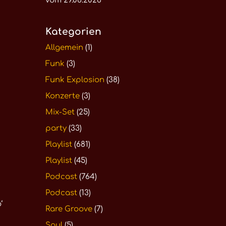
vom 29.06.2026
Kategorien
Allgemein
(1)
Funk
(3)
Funk Explosion
(38)
Konzerte
(3)
Mix-Set
(25)
party
(33)
Playlist
(681)
Playlist
(45)
Podcast
(764)
Podcast
(13)
‘
Rare Groove
(7)
Soul
(5)