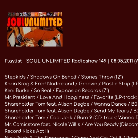
Playlist | SOUL UNLIMITED Radioshow 149 | 08.05.2011 (Wd
Stepkids / Shadows On Behalf / Stones Throw (12″)
Karin Krog & Fred Noddelund / Groovin / Plastic Strip (LP
Keni Burke / So Real / Expnasion Records (7″)
Mr. President / Love And Happiness / Favorite (LP-trac
Shareholder Tom feat. Alison Degbe / Wanna Dance / Bü
Shareholder Tom feat. Alison Degbe / Send My Tears / Bü
Shareholder Tom / Cool Jerk / Büro 9 (CD-track: Wanna 
Mr. Comicstore faet. Nicole Willis / Are You Ready (Disco
Record Kicks Act II)