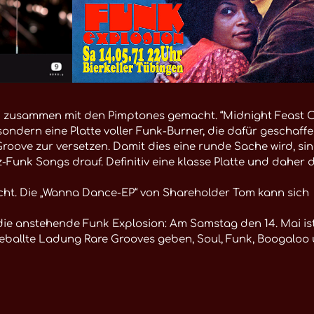
bum zusammen mit den Pimptones gemacht. “Midnight Feast 
, sondern eine Platte voller Funk-Burner, die dafür geschaff
roove zur versetzen. Damit dies eine runde Sache wird, si
unk Songs drauf. Definitiv eine klasse Platte und daher d
cht. Die „Wanna Dance-EP“ von Shareholder Tom kann sich
die anstehende Funk Explosion: Am Samstag den 14. Mai is
 geballte Ladung Rare Grooves geben, Soul, Funk, Boogaloo