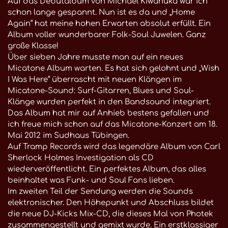
Auf das Debütalbum von Michael Kiwanuka war ich
schon lange gespannt. Nun ist es da und „Home
Again“ hat meine hohen Erwarten absolut erfüllt. Ein
Album voller wunderbarer Folk-Soul Juwelen. Ganz
große Klasse!
Über sieben Jahre musste man auf ein neues
Micatone Album warten. Es hat sich gelohnt und „Wish
I Was Here“ überrascht mit neuen Klängen im
Micatone-Sound: Surf-Gitarren, Blues und Soul-
Klänge wurden perfekt in den Bandsound integriert.
Das Album hat mir auf Anhieb bestens gefallen und
ich freue mich schon auf das Micatone-Konzert am 18.
Mai 2012 im Sudhaus Tübingen.
Auf Tramp Records wird das legendäre Album von Carl
Sherlock Holmes Investigation als CD
wiederveröffentlicht. Ein perfektes Album, das alles
beinhaltet was Funk- und Soul Fans lieben.
Im zweiten Teil der Sendung werden die Sounds
elektronischer. Den Höhepunkt und Abschluss bildet
die neue DJ-Kicks Mix-CD, die dieses Mal von Photek
zusammengestellt und gemixt wurde. Ein erstklassiger