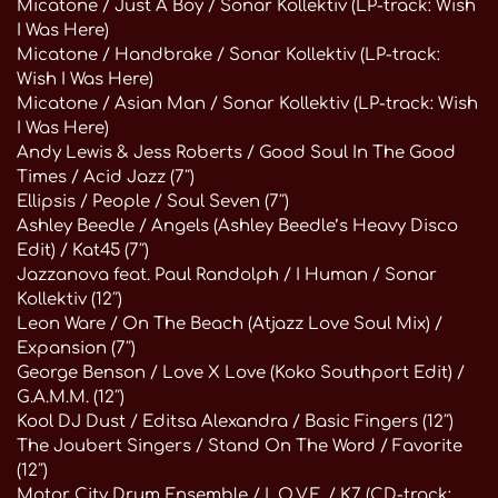
Micatone / Just A Boy / Sonar Kollektiv (LP-track: Wish
I Was Here)
Micatone / Handbrake / Sonar Kollektiv (LP-track:
Wish I Was Here)
Micatone / Asian Man / Sonar Kollektiv (LP-track: Wish
I Was Here)
Andy Lewis & Jess Roberts / Good Soul In The Good
Times / Acid Jazz (7″)
Ellipsis / People / Soul Seven (7″)
Ashley Beedle / Angels (Ashley Beedle’s Heavy Disco
Edit) / Kat45 (7″)
Jazzanova feat. Paul Randolph / I Human / Sonar
Kollektiv (12″)
Leon Ware / On The Beach (Atjazz Love Soul Mix) /
Expansion (7″)
George Benson / Love X Love (Koko Southport Edit) /
G.A.M.M. (12″)
Kool DJ Dust / Editsa Alexandra / Basic Fingers (12″)
The Joubert Singers / Stand On The Word / Favorite
(12″)
Motor City Drum Ensemble / L.O.V.E. / K7 (CD-track: