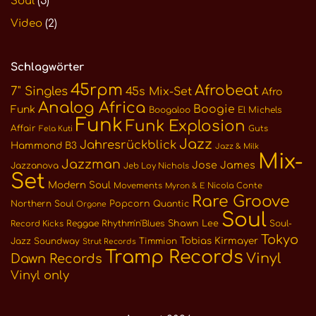
Soul
(5)
Video
(2)
Schlagwörter
45rpm
Afrobeat
7" Singles
45s Mix-Set
Afro
Analog Africa
Boogie
Funk
Boogaloo
El Michels
Funk
Funk Explosion
Affair
Guts
Fela Kuti
Jazz
Jahresrückblick
Hammond B3
Jazz & Milk
Mix-
Jazzman
Jose James
Jazzanova
Jeb Loy Nichols
Set
Modern Soul
Movements
Nicola Conte
Myron & E
Rare Groove
Northern Soul
Popcorn
Quantic
Orgone
Soul
Reggae
Rhythm'n'Blues
Shawn Lee
Soul-
Record Kicks
Tokyo
Tobias Kirmayer
Jazz
Soundway
Timmion
Strut Records
Tramp Records
Vinyl
Dawn Records
Vinyl only