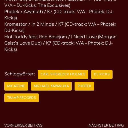
V/A – DJ-Kicks: The Exclusives)
Photek / Azymuth / K7 (CD-track: V/A – Photek: DJ-
Kicks)
Kromestar / In 2 Minds / K7 (CD-track: V/A – Photek:
DJ-Kicks)
Hot Toddy feat. Ron Basejam / I Need Love (Morgan
Geist’s Love Dub) / K7 (CD-track: V/A – Photek: DJ-
Kicks)
Schlagwörter:
CARL SHERLOCK HOLMES
DJ KICKS
MICATONE
MICHAEL KIWANUKA
PHOTEK
TRAMP RECORDS
VORHERIGER BEITRAG
NÄCHSTER BEITRAG