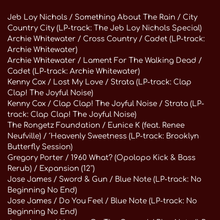
Jeb Loy Nichols / Something About The Rain / City
Country City (LP-track: The Jeb Loy Nichols Special)
Archie Whitewater / Cross Country / Cadet (LP-track:
Archie Whitewater)
Archie Whitewater / Lament For The Walking Dead /
Cadet (LP-track: Archie Whitewater)
Kenny Cox / Lost My Love / Strata (LP-track: Clap
Clap! The Joyful Noise)
Kenny Cox / Clap Clap! The Joyful Noise / Strata (LP-
track: Clap Clap! The Joyful Noise)
The Rongetz Foundation / Eunice K (feat. Renee
Neufville) / ´Heavenly Sweetness (LP-track: Brooklyn
Butterfly Session)
Gregory Porter / 1960 What? (Opolopo Kick & Bass
Rerub) / Expansion (12″)
Jose James / Sword & Gun / Blue Note (LP-track: No
Beginning No End)
Jose James / Do You Feel / Blue Note (LP-track: No
Beginning No End)