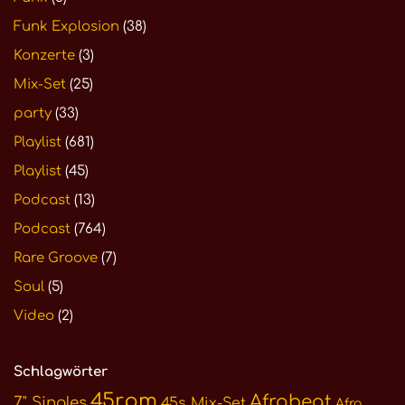
Funk Explosion
(38)
Konzerte
(3)
Mix-Set
(25)
party
(33)
Playlist
(681)
Playlist
(45)
Podcast
(13)
Podcast
(764)
Rare Groove
(7)
Soul
(5)
Video
(2)
Schlagwörter
45rpm
Afrobeat
7" Singles
45s Mix-Set
Afro