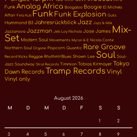
Analog Africa
Boogie
Funk
Boogaloo
El Michels
Funk
Funk Explosion
Affair
Guts
Fela Kuti
Jazz
Jahresrückblick
Hammond B3
Jazz & Milk
Mix-
Jazzman
Jose James
Jazzanova
Jeb Loy Nichols
Set
Modern Soul
Movements
Nicola Conte
Myron & E
Rare Groove
Northern Soul
Popcorn
Quantic
Orgone
Soul
Reggae
Rhythm'n'Blues
Shawn Lee
Soul-
Record Kicks
Tokyo
Tobias Kirmayer
Jazz
Soundway
Timmion
Strut Records
Tramp Records
Vinyl
Dawn Records
Vinyl only
August 2026
M
D
M
D
F
S
S
1
2
3
4
5
6
7
8
9