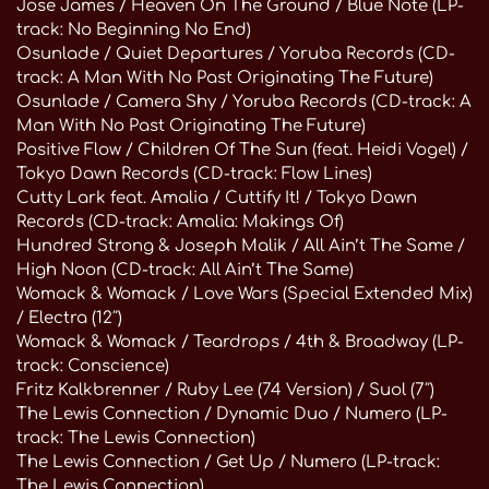
Jose James / Heaven On The Ground / Blue Note (LP-
track: No Beginning No End)
Osunlade / Quiet Departures / Yoruba Records (CD-
track: A Man With No Past Originating The Future)
Osunlade / Camera Shy / Yoruba Records (CD-track: A
Man With No Past Originating The Future)
Positive Flow / Children Of The Sun (feat. Heidi Vogel) /
Tokyo Dawn Records (CD-track: Flow Lines)
Cutty Lark feat. Amalia / Cuttify It! / Tokyo Dawn
Records (CD-track: Amalia: Makings Of)
Hundred Strong & Joseph Malik / All Ain’t The Same /
High Noon (CD-track: All Ain’t The Same)
Womack & Womack / Love Wars (Special Extended Mix)
/ Electra (12″)
Womack & Womack / Teardrops / 4th & Broadway (LP-
track: Conscience)
Fritz Kalkbrenner / Ruby Lee (74 Version) / Suol (7″)
The Lewis Connection / Dynamic Duo / Numero (LP-
track: The Lewis Connection)
The Lewis Connection / Get Up / Numero (LP-track:
The Lewis Connection)