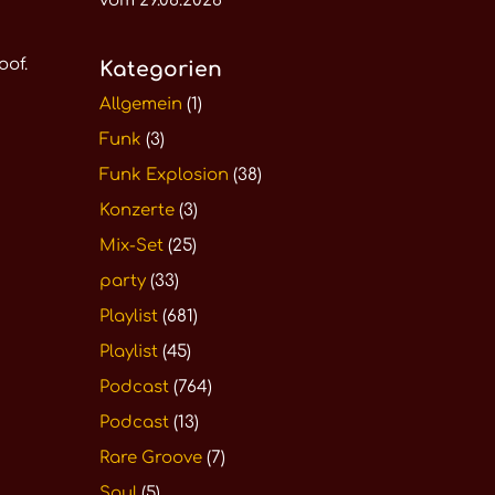
vom 29.06.2026
oof.
Kategorien
Allgemein
(1)
Funk
(3)
Funk Explosion
(38)
Konzerte
(3)
Mix-Set
(25)
party
(33)
Playlist
(681)
Playlist
(45)
Podcast
(764)
Podcast
(13)
Rare Groove
(7)
Soul
(5)