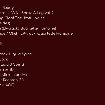
et Ready)
-track: V/A – Shake A Leg Vol. 2)
p Clap! The Joyful Noise)
sides)
 (LP-track: Quartette Humaine)
ege / Okeh (LP-track: Quartette Humaine)
it)
rack: Liquid Spirit)
 Good)
Liquid Spirit)
, rorriM)
Mirror, rorriM)
r Records (7″)
ck: AOR)