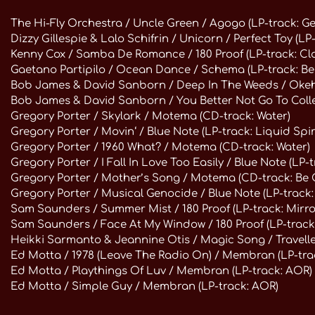
The Hi-Fly Orchestra / Uncle Green / Agogo (LP-track: G
Dizzy Gillespie & Lalo Schifrin / Unicorn / Perfect Toy (LP
Kenny Cox / Samba De Romance / 180 Proof (LP-track: Cla
Gaetano Partipilo / Ocean Dance / Schema (LP-track: Be
Bob James & David Sanborn / Deep In The Weeds / Okeh
Bob James & David Sanborn / You Better Not Go To Coll
Gregory Porter / Skylark / Motema (CD-track: Water)
Gregory Porter / Movin‘ / Blue Note (LP-track: Liquid Spir
Gregory Porter / 1960 What? / Motema (CD-track: Water)
Gregory Porter / I Fall In Love Too Easily / Blue Note (LP-t
Gregory Porter / Mother’s Song / Motema (CD-track: Be
Gregory Porter / Musical Genocide / Blue Note (LP-track: 
Sam Saunders / Summer Mist / 180 Proof (LP-track: Mirror
Sam Saunders / Face At My Window / 180 Proof (LP-track: 
Heikki Sarmanto & Jeannine Otis / Magic Song / Travelle
Ed Motta / 1978 (Leave The Radio On) / Membran (LP-tra
Ed Motta / Playthings Of Luv / Membran (LP-track: AOR)
Ed Motta / Simple Guy / Membran (LP-track: AOR)