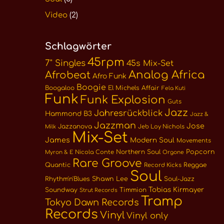
Video
(2)
Schlagwörter
45rpm
7" Singles
45s Mix-Set
Analog Africa
Afrobeat
Afro Funk
Boogie
Boogaloo
El Michels Affair
Fela Kuti
Funk
Funk Explosion
Guts
Jazz
Jahresrückblick
Hammond B3
Jazz &
Jazzman
Jose
Jazzanova
Jeb Loy Nichols
Milk
Mix-Set
James
Modern Soul
Movements
Northern Soul
Popcorn
Nicola Conte
Myron & E
Orgone
Rare Groove
Quantic
Reggae
Record Kicks
Soul
Rhythm'n'Blues
Shawn Lee
Soul-Jazz
Tobias Kirmayer
Soundway
Timmion
Strut Records
Tramp
Tokyo Dawn Records
Records
Vinyl
Vinyl only