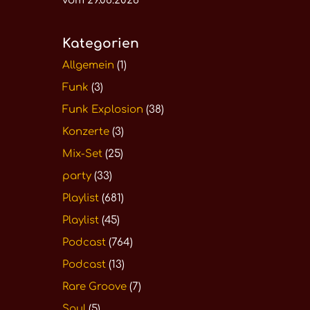
vom 29.06.2026
Kategorien
Allgemein
(1)
Funk
(3)
Funk Explosion
(38)
Konzerte
(3)
Mix-Set
(25)
party
(33)
Playlist
(681)
Playlist
(45)
Podcast
(764)
Podcast
(13)
Rare Groove
(7)
Soul
(5)