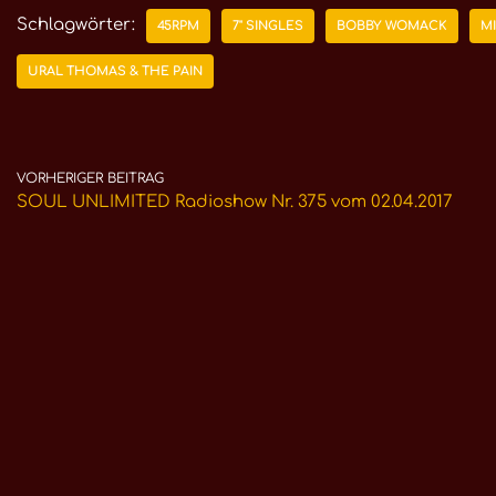
Schlagwörter:
45RPM
7" SINGLES
BOBBY WOMACK
MI
URAL THOMAS & THE PAIN
VORHERIGER BEITRAG
SOUL UNLIMITED Radioshow Nr. 375 vom 02.04.2017