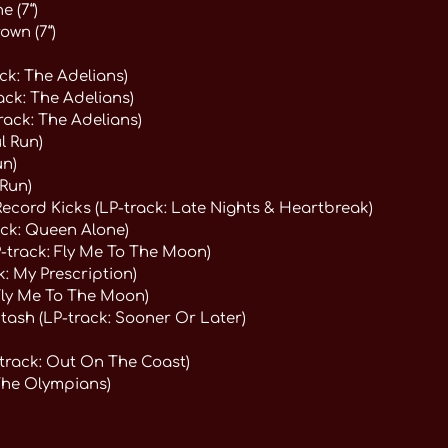
 (7“)
own (7“)
k: The Adelians)
ack: The Adelians)
rack: The Adelians)
l Run)
un)
 Run)
Record Kicks (LP-track: Late Nights & Heartbreak)
ack: Queen Alone)
-track: Fly Me To The Moon)
: My Prescription)
Fly Me To The Moon)
tash (LP-track: Sooner Or Later)
-track: Out On The Coast)
 The Olympians)