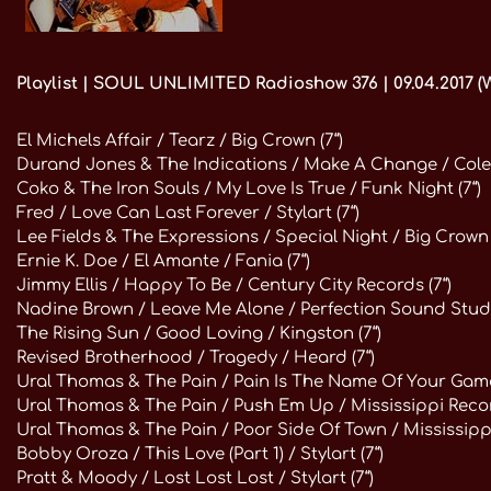
Playlist | SOUL UNLIMITED Radioshow 376 | 09.04.2017 (W
El Michels Affair / Tearz / Big Crown (7“)
Durand Jones & The Indications / Make A Change / Colem
Coko & The Iron Souls / My Love Is True / Funk Night (7“)
Fred / Love Can Last Forever / Stylart (7“)
Lee Fields & The Expressions / Special Night / Big Crown 
Ernie K. Doe / El Amante / Fania (7“)
Jimmy Ellis / Happy To Be / Century City Records (7“)
Nadine Brown / Leave Me Alone / Perfection Sound Studio
The Rising Sun / Good Loving / Kingston (7“)
Revised Brotherhood / Tragedy / Heard (7“)
Ural Thomas & The Pain / Pain Is The Name Of Your Game 
Ural Thomas & The Pain / Push Em Up / Mississippi Recor
Ural Thomas & The Pain / Poor Side Of Town / Mississipp
Bobby Oroza / This Love (Part 1) / Stylart (7“)
Pratt & Moody / Lost Lost Lost / Stylart (7“)