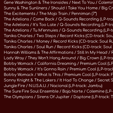
Gene Washington & The Ironsides / Next To You / Colemine
Sunny & The Sunliners / Should I Take You Home / Big Cr
The Excitements / The Mojo Train / Penniman (7“)
The Adelians / Come Back / Q-Sounds Recording (LP-trac
The Adelians / It‘s Too Late / Q-Sounds Recording (LP-tr
The Adelians / Tu M‘ennuies / Q-Sounds Recording (LP-t
Tanika Charles / Two Steps / Record Kicks (CD-track: Sou
Tanika Charles / Money / Record Kicks (CD-track: Soul R
Tanika Charles / Soul Run / Record Kicks (CD-track: Soul
Hannah Williams & The Affirmations / Still In My Head / 
Lady Wray / They Won‘t Hang Around / Big Crown (LP-tr
Bobby Womack / California Dreaming / Premium Cool (LP
Bobby Womack / It‘s Gonna Rain / Premium Cool (LP-track
Bobby Womack / What Is This / Premium Cool (LP-track: 
Sonny Knight & The Lakers / It Had To Change / Secret S
Jungle Fire / N.U.S.A.U. / Nacional (LP-track: Jambu)
The Sure Fire Soul Ensemble / Baja Norte / Colemine (LP
The Olympians / Sirens Of Jupiter / Daptone (LP-track: