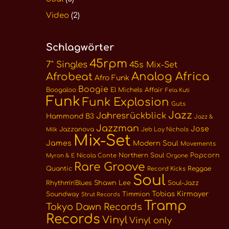
Video
(2)
Schlagwörter
45rpm
7" Singles
45s Mix-Set
Analog Africa
Afrobeat
Afro Funk
Boogie
Boogaloo
El Michels Affair
Fela Kuti
Funk
Funk Explosion
Guts
Jazz
Jahresrückblick
Hammond B3
Jazz &
Jazzman
Jose
Jazzanova
Jeb Loy Nichols
Milk
Mix-Set
James
Modern Soul
Movements
Northern Soul
Popcorn
Nicola Conte
Myron & E
Orgone
Rare Groove
Quantic
Reggae
Record Kicks
Soul
Rhythm'n'Blues
Shawn Lee
Soul-Jazz
Tobias Kirmayer
Soundway
Timmion
Strut Records
Tramp
Tokyo Dawn Records
Records
Vinyl
Vinyl only