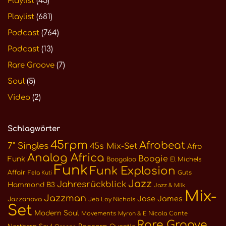
Playlist
(45)
Playlist
(681)
Podcast
(764)
Podcast
(13)
Rare Groove
(7)
Soul
(5)
Video
(2)
Schlagwörter
45rpm
Afrobeat
7" Singles
45s Mix-Set
Afro
Analog Africa
Boogie
Funk
Boogaloo
El Michels
Funk
Funk Explosion
Affair
Guts
Fela Kuti
Jazz
Jahresrückblick
Hammond B3
Jazz & Milk
Mix-
Jazzman
Jose James
Jazzanova
Jeb Loy Nichols
Set
Modern Soul
Movements
Nicola Conte
Myron & E
Rare Groove