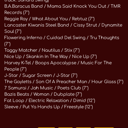
track: Sahara Swing)
B.A.Baracus Band / Mama Said Knock You Out / TMR
Records (7″)
Reggie Ray / What About You / Rebtuz (7″)
Lancaster Kiwanis Steel Band / Cissy Strut / Dynamite
Soul (7″)
Flowering Inferno / Cuidad Del Swing / Tru Thoughts
(7″)
Taggy Matcher / Nautilus / Stix (7″)
Nice Up / Skankin In The Way / Nice Up (7″)
Harvey K-Tel / Boops Apocalypse / Music For The
People (7″)
J-Star / Sugar Screen / J-Star (7″)
The Gayletts / Son Of A Preacher Man / Hour Glass (7″)
7 Samurai / Jah Music / Poets Club (7″)
Bazis Beats / Woman / Dubplate (7″)
Fat Loop / Electric Relaxation / Dimid (12″)
Sleeve / Put Ya Hands Up / Freestyle (12″)