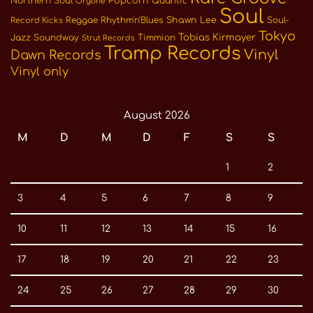
Northern Soul
Popcorn
Quantic
Orgone
Soul
Reggae
Rhythm'n'Blues
Shawn Lee
Soul-
Record Kicks
Tokyo
Tobias Kirmayer
Jazz
Soundway
Timmion
Strut Records
Tramp Records
Vinyl
Dawn Records
Vinyl only
August 2026
M
D
M
D
F
S
S
1
2
3
4
5
6
7
8
9
10
11
12
13
14
15
16
17
18
19
20
21
22
23
24
25
26
27
28
29
30