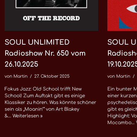
SOUL UNLIMITED
SOUL U
Radioshow Nr. 650 vom
Radiosh
26.10.2025
19.10.202
von
Martin
27. Oktober 2025
von
Martin
Fokus Jazz: Old School trifft New
Ein bunter M
School! Zum Auftakt gibt es einige
einer kurzen
Klassiker zu hören. Was könnte schöner
psychedelis
sein als „Moanin’“ von Art Blakey
gibt es glei
&…
Weiterlesen »
Highlight: Vo
Mocambo…