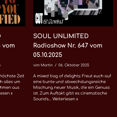
D
SOUL UNLIMITED
8 vom
Radioshow Nr. 647 vom
05.10.2025
5
von
Martin
06. Oktober 2025
 höchste Zeit
A mixed bag of delights: Freut euch auf
ch alles um
eine bunte und abwechslungsreiche
nahmen aus
Mischung neuer Musik, die ein Genuss
lesen »
ist. Zum Auftakt gibt es cinematische
Sounds…
Weiterlesen »