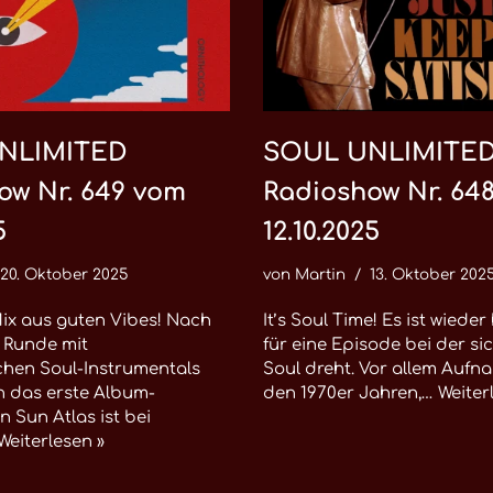
NLIMITED
SOUL UNLIMITE
ow Nr. 649 vom
Radioshow Nr. 64
5
12.10.2025
20. Oktober 2025
von
Martin
13. Oktober 202
ix aus guten Vibes! Nach
It’s Soul Time! Es ist wieder
 Runde mit
für eine Episode bei der si
chen Soul-Instrumentals
Soul dreht. Vor allem Auf
ch das erste Album-
den 1970er Jahren,…
Weiter
n Sun Atlas ist bei
Weiterlesen »