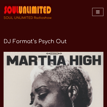
Zum
Inhalt
SOUL UNLIMITED Radioshow
springen
DJ Format‘s Psych Out