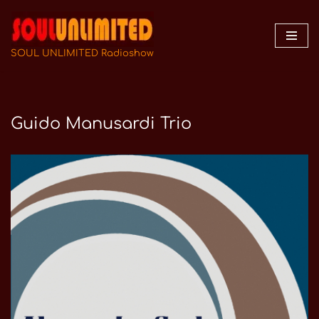
Zum
Inhalt
SOUL UNLIMITED Radioshow
springen
Guido Manusardi Trio