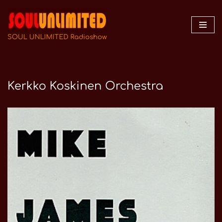
Zum
Inhalt
SOUL UNLIMITED Radioshow
springen
Kerkko Koskinen Orchestra