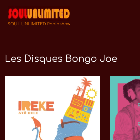
Zum
Inhalt
SOUL UNLIMITED Radioshow
springen
Les Disques Bongo Joe