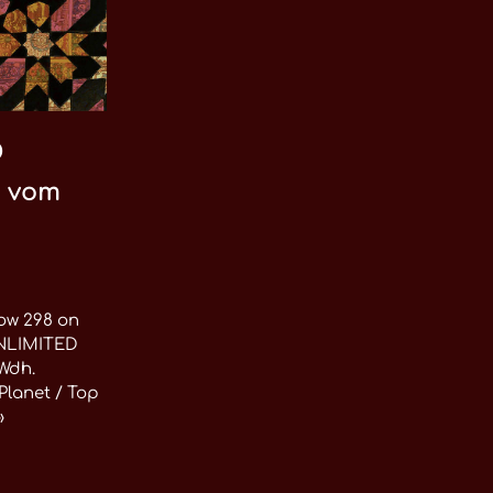
D
8 vom
w 298 on
UNLIMITED
(Wdh.
 Planet / Top
»