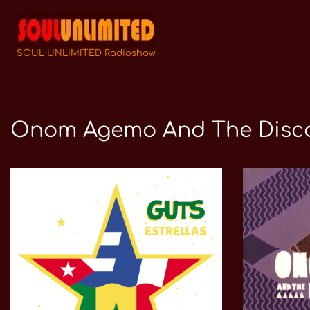
Zum
Inhalt
SOUL UNLIMITED Radioshow
springen
Onom Agemo And The Disc