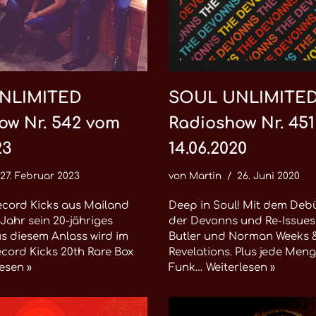
NLIMITED
SOUL UNLIMITE
ow Nr. 542 vom
Radioshow Nr. 45
23
14.06.2020
27. Februar 2023
von
Martin
26. Juni 2020
ecord Kicks aus Mailand
Deep in Soul! Mit dem De
 Jahr sein 20-jähriges
der Devonns und Re-Issue
s diesem Anlass wird im
Butler und Norman Weeks 
cord Kicks 20th Rare Box
Revelations. Plus jede Men
esen »
Funk…
Weiterlesen »