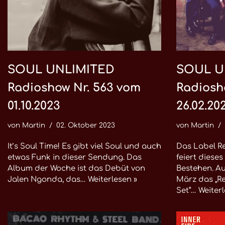
SOUL UNLIMITED
SOUL U
Radioshow Nr. 563 vom
Radiosh
01.10.2023
26.02.20
von
Martin
02. Oktober 2023
von
Martin
It’s Soul Time! Es gibt viel Soul und auch
Das Label R
etwas Funk in dieser Sendung. Das
feiert dieses
Album der Woche ist das Debüt von
Bestehen. Au
Jalen Ngonda, das…
Weiterlesen »
März das „Re
Set“…
Weiterl