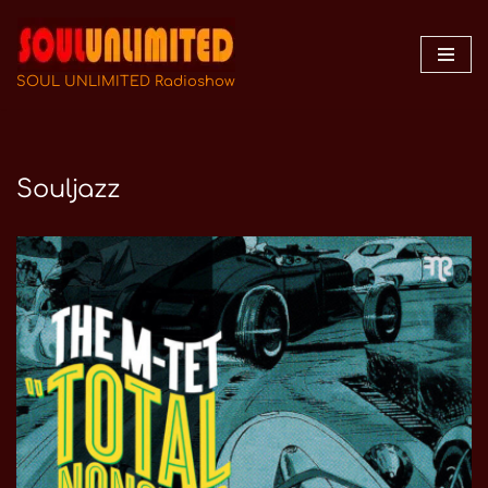
Zum
Inhalt
SOUL UNLIMITED Radioshow
springen
Souljazz