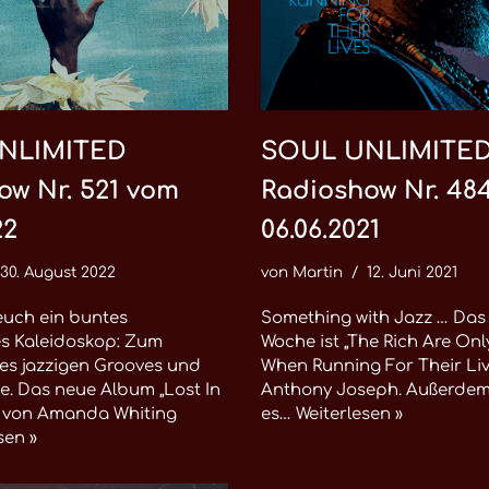
NLIMITED
SOUL UNLIMITE
ow Nr. 521 vom
Radioshow Nr. 48
22
06.06.2021
30. August 2022
von
Martin
12. Juni 2021
euch ein buntes
Something with Jazz … Das
es Kaleidoskop: Zum
Woche ist „The Rich Are On
 es jazzigen Grooves und
When Running For Their Liv
. Das neue Album „Lost In
Anthony Joseph. Außerdem
“ von Amanda Whiting
es…
Weiterlesen »
sen »