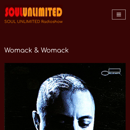
Zum
Inhalt
SOUL UNLIMITED Radioshow
springen
Womack & Womack